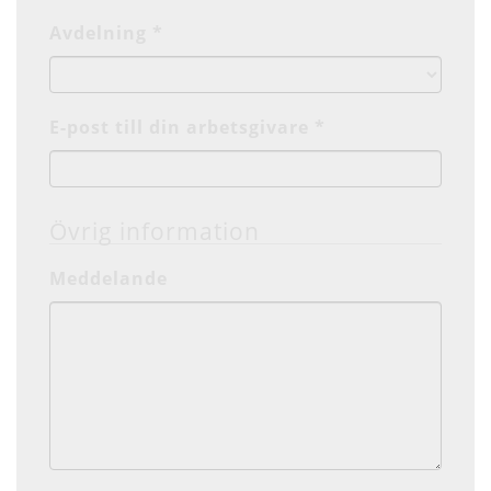
Avdelning *
E-post till din arbetsgivare *
Övrig information
Meddelande