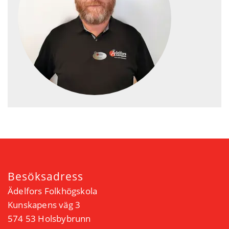
Besöksadress
Ädelfors Folkhögskola
Kunskapens väg 3
574 53 Holsbybrunn