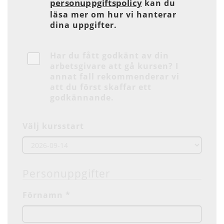
personuppgiftspolicy
kan du
läsa mer om hur vi hanterar
dina uppgifter.
Har du fått godkänt av din
arbetsgivare att gå kursen? I
annat fall rekommenderar vi
att du först skaffar ett
godkännande.
Välj kursstart
Personuppgifter
Förnamn *