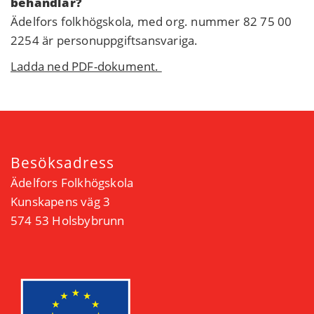
behandlar?
Ädelfors folkhögskola, med org. nummer 82 75 00
2254 är personuppgiftsansvariga.
Ladda ned PDF-dokument.
Besöksadress
Ädelfors Folkhögskola
Kunskapens väg 3
574 53 Holsbybrunn