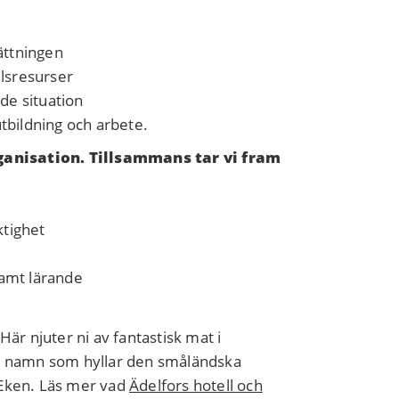
ättningen
lsresurser
de situation
utbildning och arbete.
ganisation. Tillsammans tar vi fram
ktighet
amt lärande
är njuter ni av fantastisk mat i
är namn som hyllar den småländska
 Eken. Läs mer vad
Ädelfors hotell och