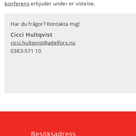
konferens
erbjuder under er vistelse.
Har du frågor? Kontakta mig!
Cicci Hultqvist
cicci.hultqvist@adelfors.nu
0383-571 10
Besöksadress