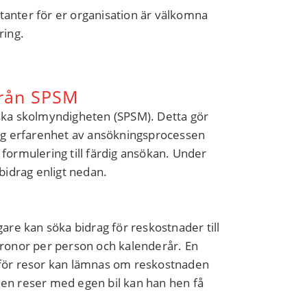
tanter för er organisation är välkomna
ring.
 från SPSM
iska skolmyndigheten (SPSM). Detta gör
lång erfarenhet av ansökningsprocessen
 formulering till färdig ansökan. Under
idrag enligt nedan.
gare kan söka bidrag för reskostnader till
 kronor per person och kalenderår. En
g för resor kan lämnas om reskostnaden
nen reser med egen bil kan han hen få