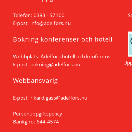
Telefon: 0383 - 57100
S
E-post:
info@adelfors.nu
Bokning konferenser och hotell
Webbplats:
Ädelfors hotell och konferens
Upp
E-post:
bokning@adelfors.nu
Webbansvarig
E-post:
rikard.gass@adelfors.nu
Personuppgiftspolicy
Bankgiro: 644-4574