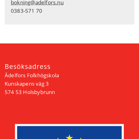
bokning@adelfors.nu
0383-571 70
Besöksadress
Ädelfors Folkhögskola
Kunskapens väg 3
574 53 Holsbybrunn