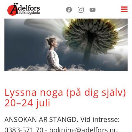
Lyssna noga (på dig själv)
20–24 juli
ANSÖKAN ÄR STÄNGD. Vid intresse:
0383-571 70 - bokning@adelfors.nu